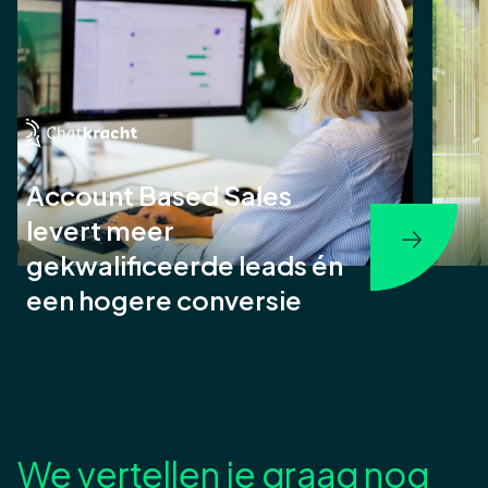
Account Based Sales
levert meer
gekwalificeerde leads én
een hogere conversie
We vertellen je graag nog