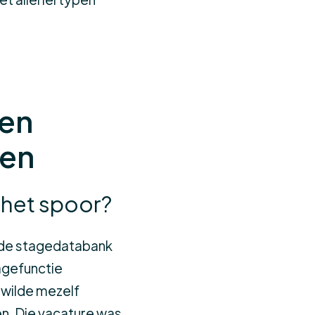
een
den
 het spoor?
 de stagedatabank
agefunctie
 wilde mezelf
n. Die vacature was