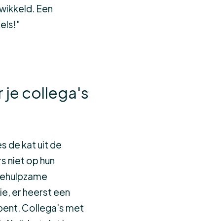
twikkeld. Een
els!"
je collega's
s de kat uit de
 niet op hun
 behulpzame
ie, er heerst een
 bent. Collega's met