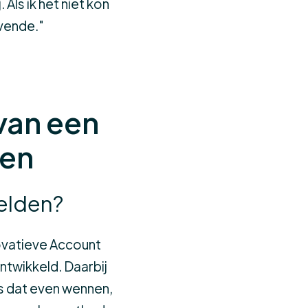
 Als ik het niet kon
evende."
van een
den
helden?
novatieve Account
twikkeld. Daarbij
s dat even wennen,