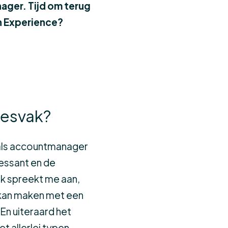
nager. Tijd om terug
en Experience?
alesvak?
g als accountmanager
ressant en de
ek spreekt me aan,
j kan maken met een
En uiteraard het
et allerlei typen