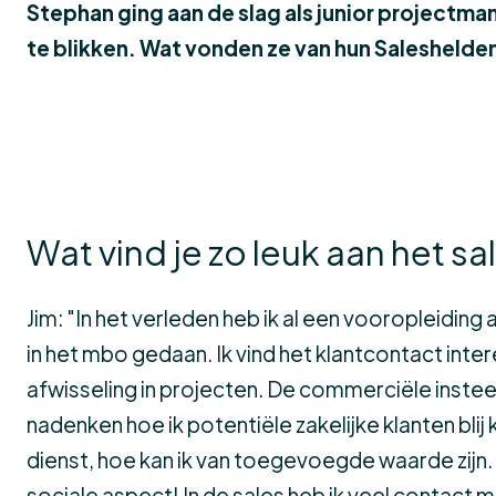
Stephan ging aan de slag als junior projectma
te blikken. Wat vonden ze van hun Salesheld
Wat vind je zo leuk aan het s
Jim: "In het verleden heb ik al een vooropleidin
in het mbo gedaan. Ik vind het klantcontact inte
afwisseling in projecten. De commerciële inste
nadenken hoe ik potentiële zakelijke klanten bli
dienst, hoe kan ik van toegevoegde waarde zijn. 
sociale aspect! In de sales heb ik veel contact m