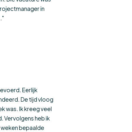
projectmanager in
."
evoerd. Eerlijk
ndeerd. De tijd vloog
k was. Ik kreeg veel
. Vervolgens heb ik
2 weken bepaalde