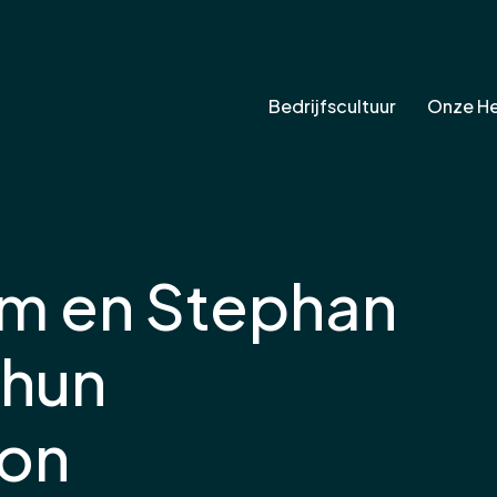
Bedrijfscultuur
Onze H
Jim en Stephan
 hun
zon